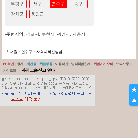
부평구
서구
연수구
중구
강화군
웅진군
•
주변지역:
김포시
,
부천시
,
광명시
,
시흥시
서울
>
연수구
>
사회과외선생님
PC화면
|
공지
|
개인정보취급방침
|
이용약관
|
법적책임한계
|
취업사기주의
|
주의사항
|
과외교습신고 안내
사이트맵