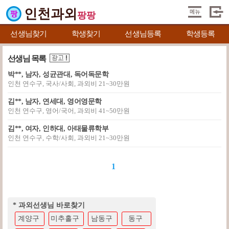
인천과외
팡팡
선생님찾기
학생찾기
선생님등록
학생등록
선생님 목록
박**, 남자, 성균관대, 독어독문학
인천 연수구, 국사/사회, 과외비 21~30만원
김**, 남자, 연세대, 영어영문학
인천 연수구, 영어/국어, 과외비 41~50만원
김**, 여자, 인하대, 아태물류학부
인천 연수구, 수학/사회, 과외비 21~30만원
1
* 과외선생님 바로찾기
계양구
미추홀구
남동구
동구