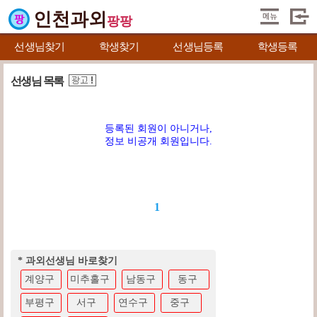
인천과외
팡팡
선생님찾기
학생찾기
선생님등록
학생등록
선생님 목록
등록된 회원이 아니거나,
정보 비공개 회원입니다.
1
* 과외선생님 바로찾기
계양구
미추홀구
남동구
동구
부평구
서구
연수구
중구