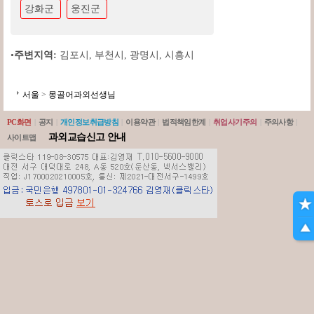
강화군
웅진군
•
주변지역:
김포시
,
부천시
,
광명시
,
시흥시
서울
>
몽골어과외선생님
PC화면
|
공지
|
개인정보취급방침
|
이용약관
|
법적책임한계
|
취업사기주의
|
주의사항
|
과외교습신고 안내
사이트맵