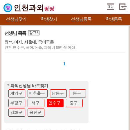
인천과외
팡팡
선생님찾기
학생찾기
선생님등록
학생등록
선생님 목록
최**, 여자, 서울대, 국어국문
인천 연수구, 국어/논술, 과외비 80만원이상
1
* 과외선생님 바로찾기
계양구
미추홀구
남동구
동구
부평구
서구
연수구
중구
강화군
웅진군