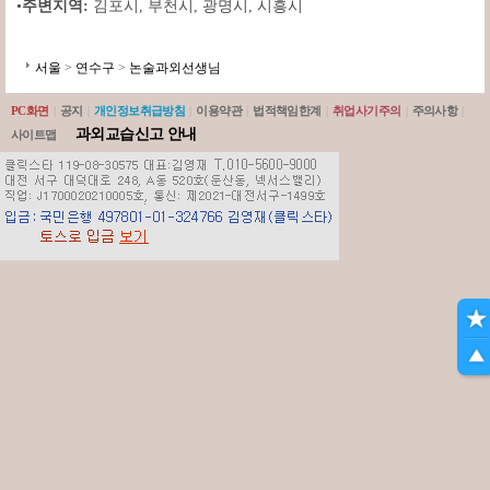
•
주변지역:
김포시
,
부천시
,
광명시
,
시흥시
서울
>
연수구
>
논술과외선생님
PC화면
|
공지
|
개인정보취급방침
|
이용약관
|
법적책임한계
|
취업사기주의
|
주의사항
|
과외교습신고 안내
사이트맵