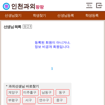
인천과외
팡팡
선생님찾기
학생찾기
선생님등록
학생등록
선생님 목록
등록된 회원이 아니거나,
정보 비공개 회원입니다.
1
* 과외선생님 바로찾기
계양구
미추홀구
남동구
동구
부평구
서구
연수구
중구