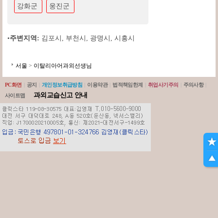
강화군
웅진군
•
주변지역:
김포시
,
부천시
,
광명시
,
시흥시
서울
>
이탈리아어과외선생님
PC화면
|
공지
|
개인정보취급방침
|
이용약관
|
법적책임한계
|
취업사기주의
|
주의사항
|
과외교습신고 안내
사이트맵