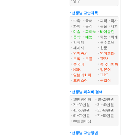
중구
• 선생님 교습과목
수학
국어
과학
국사
화학
물리
논술
사회
미술
피아노
바이올린
음악
예능
체능
회계
컴퓨터
특수교육
세계사
한문
영어과외
영어회화
토익
토플
TEPS
중국어
중국어회화
HSK
일본어
일본어회화
JLPT
프랑스어
독일어
• 선생님 과외비 검색
10만원이하
10~20만원
21~30만원
31~40만원
41~50만원
51~60만원
61~70만원
71~80만원
80만원이상
• 선생님 교습방법