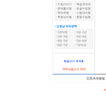
기초다지기
쪽집게과외
문제풀이형
포괄수업형
책위주형
시험대비형
학원강의형
혼합수업형
• 선생님 과외경력
1년이하
1년~2년
2년~3년
3년~4년
4년~5년
5년~6년
6년~7년
7년이상
취업사기 주의▶
과외교습신고 안내
인천과외팡팡