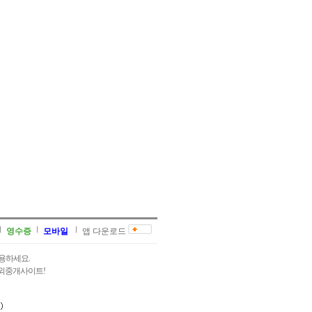
영수증
모바일
앱 다운로드
용하세요.
과외중개사이트!