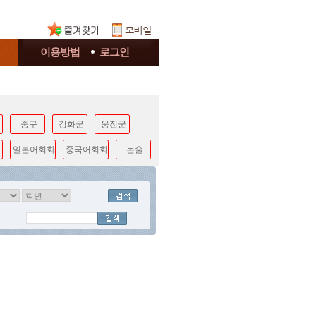
이용방법
로그인
중구
강화군
웅진군
일본어회화
중국어회화
논술