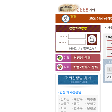
과외선생님
찾
서
* 
• 인천 과외선생님
강화군
계양구
미추홀
남동구
동구
부평구
서구
연수구
옹진군