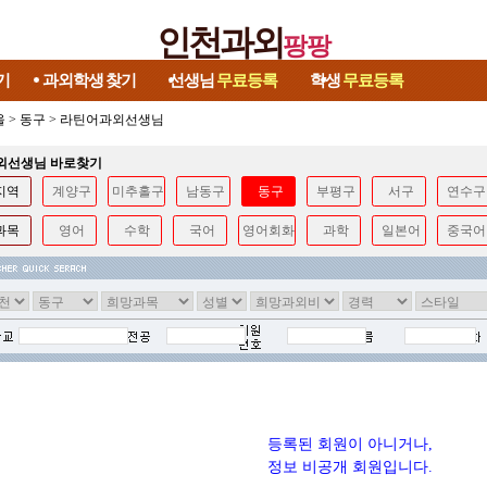
인천과외
팡팡
기
과외학생
찾기
선생님
무료등록
학생
무료등록
울
>
동구
>
라틴어과외선생님
과외선생님 바로찾기
지역
계양구
미추홀구
남동구
동구
부평구
서구
연수구
과목
영어
수학
국어
영어회화
과학
일본어
중국어
등록된 회원이 아니거나,
정보 비공개 회원입니다.