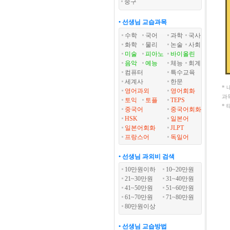
중구
• 선생님 교습과목
수학
국어
과학
국사
화학
물리
논술
사회
미술
피아노
바이올린
음악
예능
체능
회계
컴퓨터
특수교육
세계사
한문
*
영어과외
영어회화
과
토익
토플
TEPS
*
중국어
중국어회화
HSK
일본어
일본어회화
JLPT
프랑스어
독일어
• 선생님 과외비 검색
10만원이하
10~20만원
21~30만원
31~40만원
41~50만원
51~60만원
61~70만원
71~80만원
80만원이상
• 선생님 교습방법