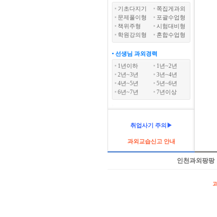
기초다지기
쪽집게과외
문제풀이형
포괄수업형
책위주형
시험대비형
학원강의형
혼합수업형
• 선생님 과외경력
1년이하
1년~2년
2년~3년
3년~4년
4년~5년
5년~6년
6년~7년
7년이상
취업사기 주의▶
과외교습신고 안내
인천과외팡팡