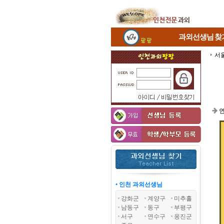
과외선생님
찾
서
연
• 인천 과외선생님
강화군
계양구
미추홀
남동구
동구
부평구
서구
연수구
옹진군