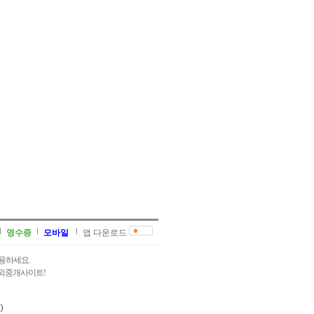
영수증
모바일
앱 다운로드
용하세요.
과외중개사이트!