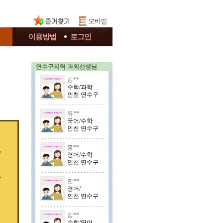
이용방법
로그인
연수구지역 과외선생님
김**
수학/과학
인천 연수구
유**
국어/수학
인천 연수구
홍**
영어/수학
인천 연수구
민**
영어/
인천 연수구
김**
수학/영어