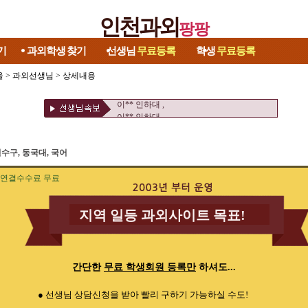
인천과외
팡팡
기
과외학생
찾기
선생님
무료등록
학생
무료등록
울
>
과외선생님
> 상세내용
이** 인하대 ,
이** 인하대 ,
수구, 동국대, 국어
연결수수료 무료
지역 일등 과외사이트 목표!
간단한
무료 학생회원 등록만
하셔도...
● 선생님 상담신청을 받아 빨리 구하기 가능하실 수도!