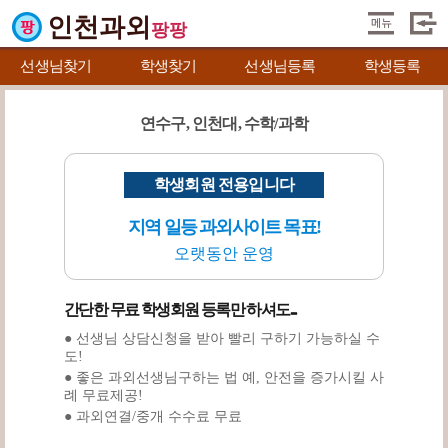
인천과외
팡팡
선생님찾기
학생찾기
선생님등록
학생등록
연수구, 인천대, 수학/과학
학생회원 전용입니다
지역 일등 과외사이트 목표!
오랫동안 운영
간단한 무료 학생회원 등록만 하셔도...
● 선생님 상담신청을 받아 빨리 구하기 가능하실 수
도!
● 좋은 과외선생님구하는 법 예, 안전을 증가시킬 사
례 무료제공!
● 과외연결/중개 수수료 무료