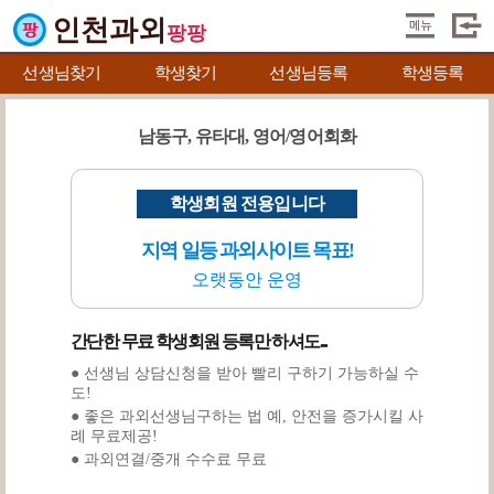
인천과외
팡팡
선생님찾기
학생찾기
선생님등록
학생등록
남동구, 유타대, 영어/영어회화
학생회원 전용입니다
지역 일등 과외사이트 목표!
오랫동안 운영
간단한 무료 학생회원 등록만 하셔도...
● 선생님 상담신청을 받아 빨리 구하기 가능하실 수
도!
● 좋은 과외선생님구하는 법 예, 안전을 증가시킬 사
례 무료제공!
● 과외연결/중개 수수료 무료