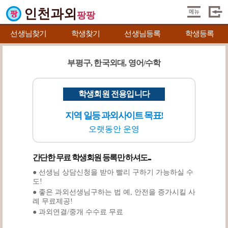
인천과외
팡팡
선생님찾기
학생찾기
선생님등록
학생등록
부평구, 한국외대, 영어/수학
학생회원 전용입니다
지역 일등 과외사이트 목표!
오랫동안 운영
간단한 무료 학생회원 등록만 하셔도...
● 선생님 상담신청을 받아 빨리 구하기 가능하실 수
도!
● 좋은 과외선생님구하는 법 예, 안전을 증가시킬 사
례 무료제공!
● 과외연결/중개 수수료 무료