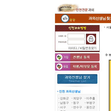
과외선생님
찾
서
부
• 인천 과외선생님
강화군
계양구
미추홀
남동구
동구
부평구
서구
연수구
옹진군