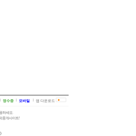
영수증
모바일
앱 다운로드
용하세요.
과외중개사이트!