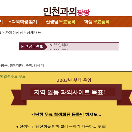
인천과외
팡팡
기
과외학생
찾기
선생님
무료등록
학생
무료등록
울
>
과외선생님
> 상세내용
이** 인하대 ,
이** 인하대 ,
평구, 한양대대, 수학/컴퓨터
연결수수료 무료
지역 일등 과외사이트 목표!
간단한
무료 학생회원 등록만
하셔도...
● 선생님 상담신청을 받아 빨리 구하기 가능하실 수도!