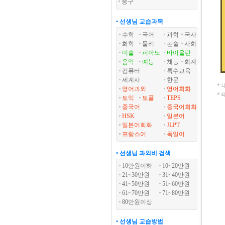
중구
• 선생님 교습과목
수학
국어
과학
국사
화학
물리
논술
사회
미술
피아노
바이올린
음악
예능
체능
회계
컴퓨터
특수교육
세계사
한문
*
영어과외
영어회화
*
토익
토플
TEPS
중국어
중국어회화
HSK
일본어
일본어회화
JLPT
프랑스어
독일어
• 선생님 과외비 검색
10만원이하
10~20만원
21~30만원
31~40만원
41~50만원
51~60만원
61~70만원
71~80만원
80만원이상
• 선생님 교습방법