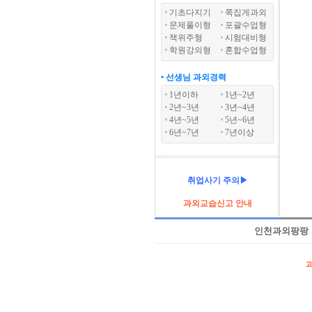
기초다지기
쪽집게과외
문제풀이형
포괄수업형
책위주형
시험대비형
학원강의형
혼합수업형
• 선생님 과외경력
1년이하
1년~2년
2년~3년
3년~4년
4년~5년
5년~6년
6년~7년
7년이상
취업사기 주의▶
과외교습신고 안내
인천과외팡팡