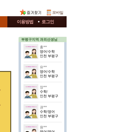
이용방법
로그인
부평구지역 과외선생님
홍**
영어/수학
인천 부평구
유**
영어/수학
인천 부평구
장**
수학/
인천 부평구
권**
수학/영어
인천 부평구
원**
영어/영어