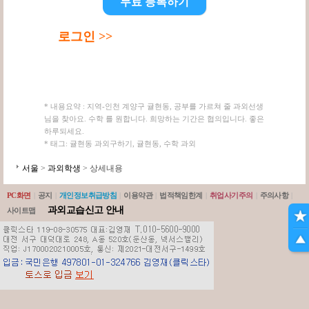
무료 등록하기
로그인 >>
* 내용요약 : 지역-인천 계양구 귤현동, 공부를 가르쳐 줄 과외선생
님을 찾아요. 수학 를 원합니다. 희망하는 기간은 협의입니다. 좋은
하루되세요.
* 태그: 귤현동 과외구하기, 귤현동, 수학 과외
서울
>
과외학생
> 상세내용
PC화면
|
공지
|
개인정보취급방침
|
이용약관
|
법적책임한계
|
취업사기주의
|
주의사항
|
과외교습신고 안내
사이트맵