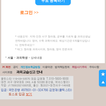
무료 등록하기
로그인 >>
* 내용요약 : 지역-인천 서구 청라동, 공부를 가르쳐 줄 과외선생님
연락바랍니다. 영어, 수학 과목이예요. 예상기간은 6개월이상입니
다. 연락주세요^^
* 태그: 청라동 과외사이트, 청라동, 영어 전문과외
서울
>
과외학생
> 상세내용
PC화면
|
공지
|
개인정보취급방침
|
이용약관
|
법적책임한계
|
취업사기주의
|
주의사항
|
과외교습신고 안내
사이트맵