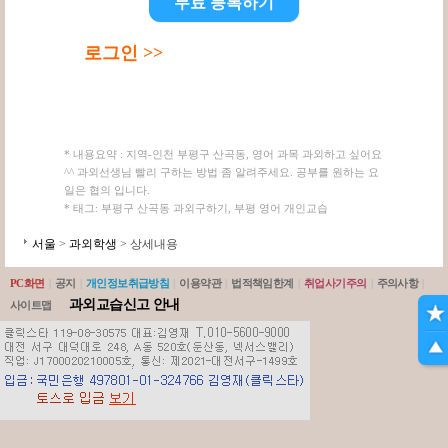
무료 등록하기
로그인 >>
* 내용요약 : 지역-인천 부평구 산곡동, 영어 과목 과외하고 싶어요
^^ 과외선생님 빨리 구하는 방법 좀 알려주세요. 공부를 원하는 요
일은 협의 입니다.
* 태그: 부평구 산곡동 과외구하기, 부평 영어 개인교습
서울
>
과외학생
> 상세내용
PC화면
|
공지
|
개인정보취급방침
|
이용약관
|
법적책임한계
|
취업사기주의
|
주의사항
|
과외교습신고 안내
사이트맵