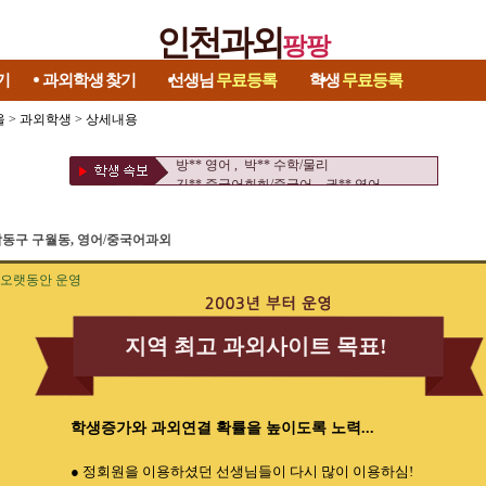
인천과외
팡팡
기
과외학생
찾기
선생님
무료등록
학생
무료등록
울
>
과외학생
> 상세내용
권** 수학 , 차** 수학
김** 영어/수학 , 우** 수학/과학
방** 영어 , 박** 수학/물리
김** 중국어회화/중국어 , 권** 영어
김** 수학/과학 , 이** 수학
김** 논술 , 김** 영어
동구 구월동, 영어/중국어과외
양** 영어 , 조** 수학/영어
황** 영어 , 류** 영어/토익
이** 수학/과학 ,
오랫동안 운영
권** 수학 , 차** 수학
김** 영어/수학 , 우** 수학/과학
방** 영어 , 박** 수학/물리
지역 최고 과외사이트 목표!
김** 중국어회화/중국어 , 권** 영어
김** 수학/과학 , 이** 수학
김** 논술 , 김** 영어
양** 영어 , 조** 수학/영어
학생증가와 과외연결 확률을 높이도록 노력...
황** 영어 , 류** 영어/토익
이** 수학/과학 ,
● 정회원을 이용하셨던 선생님들이 다시 많이 이용하심!