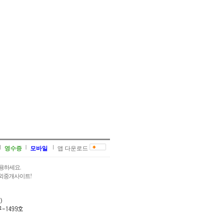
영수증
모바일
앱 다운로드
용하세요.
과외중개사이트!