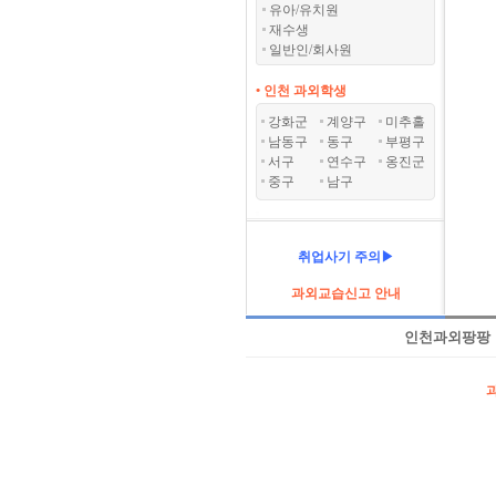
유아/유치원
재수생
일반인/회사원
• 인천 과외학생
강화군
계양구
미추홀
남동구
동구
부평구
서구
연수구
옹진군
중구
남구
취업사기 주의▶
과외교습신고 안내
인천과외팡팡