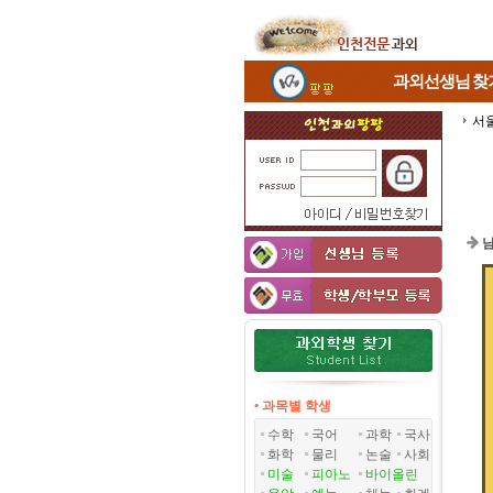
과외선생님
찾
서
남
• 과목별 학생
수학
국어
과학
국사
화학
물리
논술
사회
미술
피아노
바이올린