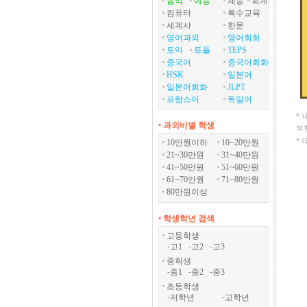
음악
예능
체능
회계
컴퓨터
특수교육
세계사
한문
영어과외
영어회화
토익
토플
TEPS
중국어
중국어회화
HSK
일본어
일본어회화
JLPT
프랑스어
독일어
*
• 과외비별 학생
부
*
10만원이하
10~20만원
21~30만원
31~40만원
41~50만원
51~60만원
61~70만원
71~80만원
80만원이상
• 학생학년 검색
고등학생
고1
고2
고3
-
-
-
중학생
중1
중2
중3
-
-
-
초등학생
저학년
고학년
-
-