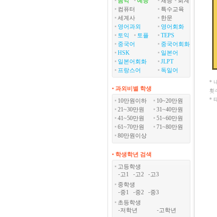
음악
예능
체능
회계
컴퓨터
특수교육
세계사
한문
영어과외
영어회화
토익
토플
TEPS
중국어
중국어회화
HSK
일본어
일본어회화
JLPT
프랑스어
독일어
*
• 과외비별 학생
횟
*
10만원이하
10~20만원
21~30만원
31~40만원
41~50만원
51~60만원
61~70만원
71~80만원
80만원이상
• 학생학년 검색
고등학생
고1
고2
고3
-
-
-
중학생
중1
중2
중3
-
-
-
초등학생
저학년
고학년
-
-