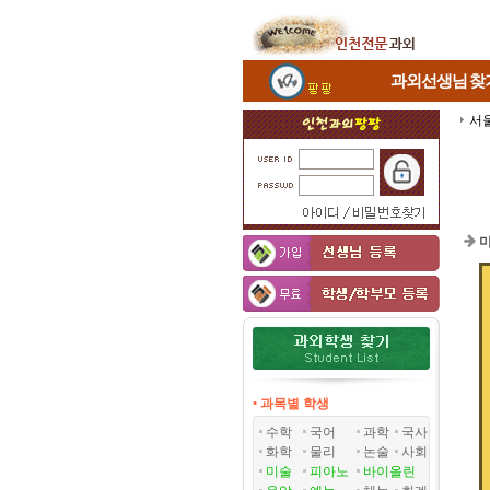
과외선생님
찾
서
미
• 과목별 학생
수학
국어
과학
국사
화학
물리
논술
사회
미술
피아노
바이올린