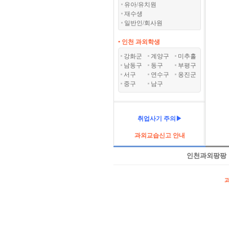
유아/유치원
재수생
일반인/회사원
• 인천 과외학생
강화군
계양구
미추홀
남동구
동구
부평구
서구
연수구
옹진군
중구
남구
취업사기 주의▶
과외교습신고 안내
인천과외팡팡