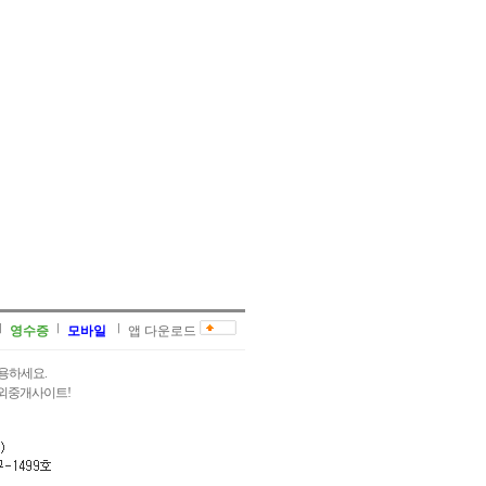
영수증
모바일
앱 다운로드
용하세요.
과외중개사이트!