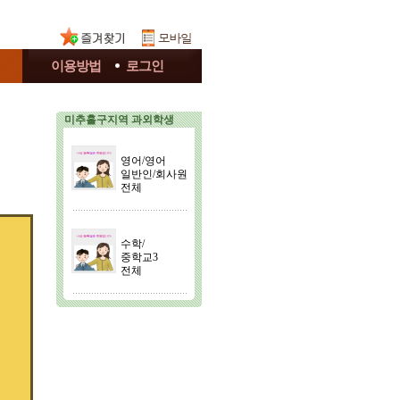
이용방법
로그인
미추홀구지역 과외학생
영어/영어
일반인/회사원
전체
수학/
중학교3
전체