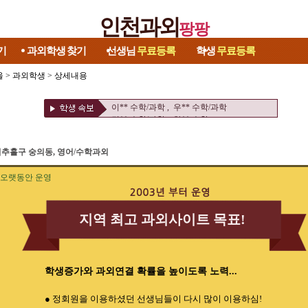
인천과외
팡팡
기
과외학생
찾기
선생님
무료등록
학생
무료등록
울
>
과외학생
> 상세내용
권** 영어 , 권** 수학
이** 수학 , 김** 영어/수학
이** 수학/과학 , 우** 수학/과학
김** 수학/과학 , 차** 수학
조** 수학/영어 , 류** 영어/토익
황** 영어 , 김** 논술
추홀구 숭의동, 영어/수학과외
김** 영어 , 양** 영어
방** 영어 , 김** 중국어회화/중국어
오랫동안 운영
권** 영어 , 권** 수학
이** 수학 , 김** 영어/수학
이** 수학/과학 , 우** 수학/과학
김** 수학/과학 , 차** 수학
지역 최고 과외사이트 목표!
조** 수학/영어 , 류** 영어/토익
황** 영어 , 김** 논술
김** 영어 , 양** 영어
방** 영어 , 김** 중국어회화/중국어
학생증가와 과외연결 확률을 높이도록 노력...
● 정회원을 이용하셨던 선생님들이 다시 많이 이용하심!