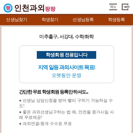
인천과외
팡팡
선생님찾기
학생찾기
선생님등록
학생등록
미추홀구, 서강대, 수학/화학
학생회원 전용입니다
지역 일등 과외사이트 목표!
오랫동안 운영
간단한 무료 학생회원 등록만 하셔도...
● 선생님 상담신청을 받아 빨리 구하기 가능하실 수
도!
● 좋은 과외선생님구하는 법 예, 안전을 증가시킬 사
례 무료제공!
● 과외연결/중개 수수료 무료